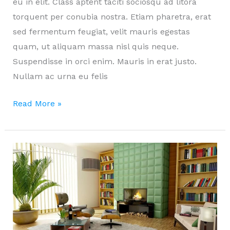
eu in elit. Class aptent taciti sociosqu ad litora
torquent per conubia nostra. Etiam pharetra, erat
sed fermentum feugiat, velit mauris egestas
quam, ut aliquam massa nisl quis neque.
Suspendisse in orci enim. Mauris in erat justo.
Nullam ac urna eu felis
Crporis
Read More »
quae
purus
inventore!