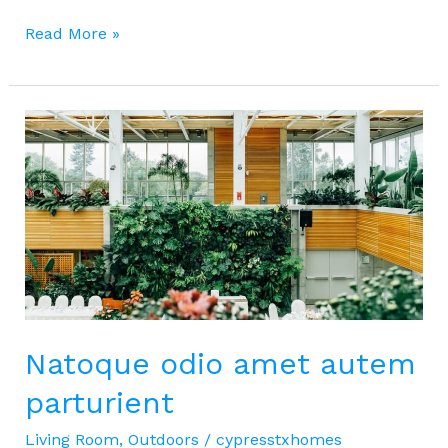
Ex
Read More »
maxime
quibusdam
quam
Natoque odio amet autem
parturient
Living Room
,
Outdoors
/
cypresstxhomes