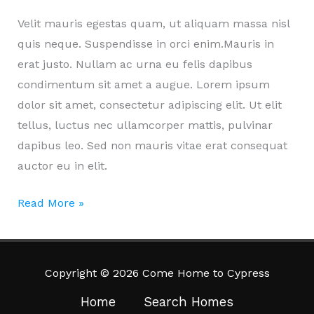
Velit mauris egestas quam, ut aliquam massa nisl
quis neque. Suspendisse in orci enim.Mauris in
erat justo. Nullam ac urna eu felis dapibus
condimentum sit amet a augue. Lorem ipsum
dolor sit amet, consectetur adipiscing elit. Ut elit
tellus, luctus nec ullamcorper mattis, pulvinar
dapibus leo. Sed non mauris vitae erat consequat
auctor eu in elit.
Natoque
Read More »
odio
amet
autem
Copyright © 2026 Come Home to Cypress
parturient
Home
Search Homes