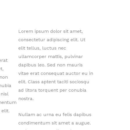
Lorem ipsum dolor sit amet,
consectetur adipiscing elit. Ut
elit tellus, luctus nec
ullamcorper mattis, pulvinar
erat
dapibus leo. Sed non mauris
t,
vitae erat consequat auctor eu in
 non
elit. Class aptent taciti sociosqu
onubia
ad litora torquent per conubia
nisl
nostra.
dimentum
elit.
Nullam ac urna eu felis dapibus
condimentum sit amet a augue.