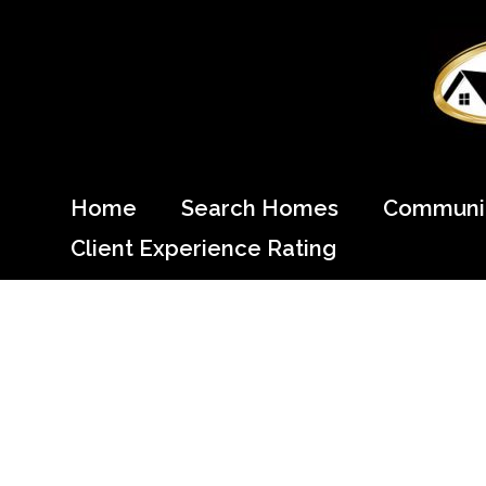
Skip
to
content
Come Home to Cypress
Home
Search Homes
Communit
Client Experience Rating