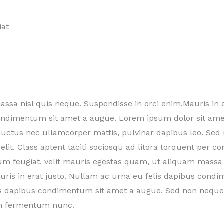
iat
ssa nisl quis neque. Suspendisse in orci enim.Mauris in 
condimentum sit amet a augue. Lorem ipsum dolor sit ame
s, luctus nec ullamcorper mattis, pulvinar dapibus leo. Sed
lit. Class aptent taciti sociosqu ad litora torquent per c
um feugiat, velit mauris egestas quam, ut aliquam massa 
uris in erat justo. Nullam ac urna eu felis dapibus con
is dapibus condimentum sit amet a augue. Sed non neque 
um fermentum nunc.