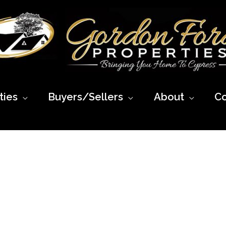
ies
Buyers/Sellers
About
Co