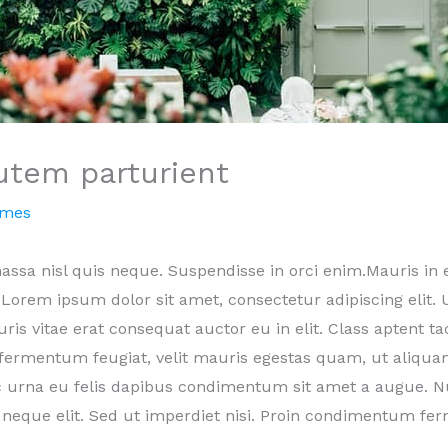
utem parturient
omes
ssa nisl quis neque. Suspendisse in orci enim.Mauris in e
rem ipsum dolor sit amet, consectetur adipiscing elit. Ut
is vitae erat consequat auctor eu in elit. Class aptent tac
 fermentum feugiat, velit mauris egestas quam, ut aliqua
ac urna eu felis dapibus condimentum sit amet a augue. N
neque elit. Sed ut imperdiet nisi. Proin condimentum f