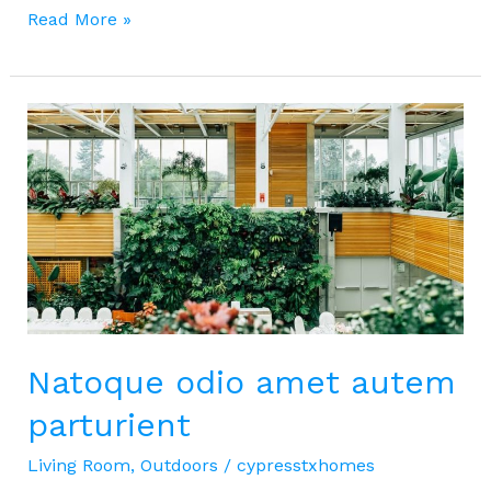
Ex
Read More »
maxime
quibusdam
quam
Natoque odio amet autem
parturient
Living Room
,
Outdoors
/
cypresstxhomes