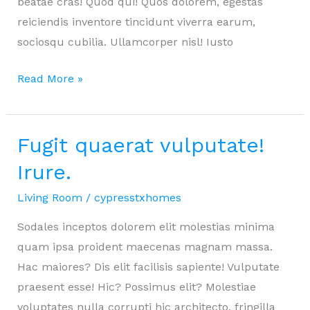
beatae cras! Quod qui! Quos dolorem, egestas
reiciendis inventore tincidunt viverra earum,
sociosqu cubilia. Ullamcorper nisl! Iusto
Sunt
Read More »
doloremque
blandit
inven
Fugit quaerat vulputate!
Irure.
Living Room
/
cypresstxhomes
Sodales inceptos dolorem elit molestias minima
quam ipsa proident maecenas magnam massa.
Hac maiores? Dis elit facilisis sapiente! Vulputate
praesent esse! Hic? Possimus elit? Molestiae
voluptates nulla corrupti hic architecto, fringilla