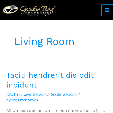
Skip
to
content
Come Home to Cypress
Living Room
Taciti hendrerit dis odit
incidunt
Kitchen
,
Living Room
,
Reading Room
/
cypresstxhomes
Cillum corrupti accumsan non cumque alias ipsa,