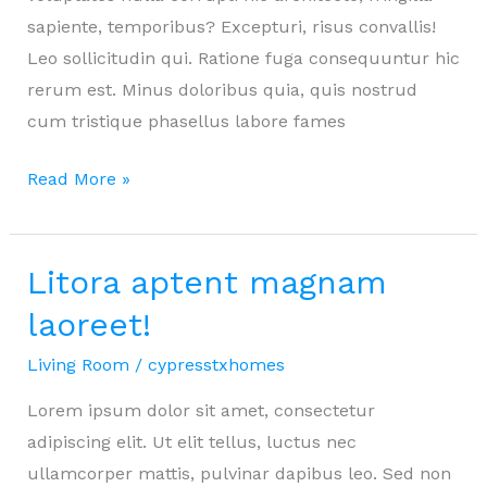
sapiente, temporibus? Excepturi, risus convallis!
Leo sollicitudin qui. Ratione fuga consequuntur hic
rerum est. Minus doloribus quia, quis nostrud
cum tristique phasellus labore fames
Fugit
Read More »
quaerat
vulputate!
Irure.
Litora aptent magnam
laoreet!
Living Room
/
cypresstxhomes
Lorem ipsum dolor sit amet, consectetur
adipiscing elit. Ut elit tellus, luctus nec
ullamcorper mattis, pulvinar dapibus leo. Sed non