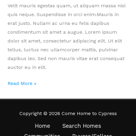
Velit mauris egestas quam, ut aliquam massa nisl
quis neque. Suspendisse in orci enim.Mauris in
erat justo. Nullam ac urna eu felis dapibus
condimentum sit amet a augue. Lorem ipsum
dolor sit amet, consectetur adipiscing elit. Ut elit
tellus, luctus nec ullamcorper mattis, pulvinar
dapibus leo. Sed non mauris vitae erat consequat
auctor eu in elit.
Natoque
Read More »
odio
amet
autem
Copyright © 2026 Come Home to Cypress
parturient
Home
Search Homes